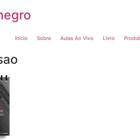
negro
Início
Sobre
Aulas Ao Vivo
Livro
Produ
sao